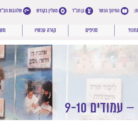
:
החינוך הכשר
גן חב"ד
מעלין בקודש
שלהבות חב"ד
חנו?
סניפים
קורה עכשיו
משר
עמודים 9-10