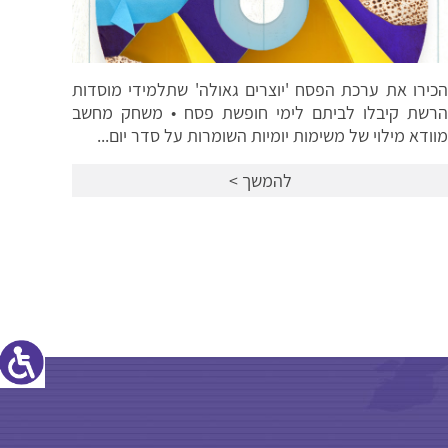
התאחדו. התחברו. התקשרו: שיא של משתתפים בכנס
ה'רשת' ליו"ד שבט למעלה מ-40,000 תלמידי ותלמידות
הרשת בארץ הקודש ובני משפחותיהם התכנסו לכינוס
וירטואלי של "רשת אהלי...
להמשך >