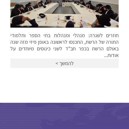
עשרות אירועים וירטואליים במהלך ימי הסגר השלישי
לילדי הגנים ברחבי הארץ. במרכזם עמדו הפקות וידאו
מיוחדות של 'אגף גני ילדים' ברשת בכיכובם של כוכבי
הילדים...
להמשך >